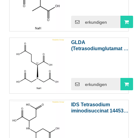
erkundigen
GLDA
(Tetrasodiumglutamat -
Diacetat) Chelatmittel,
um EDTA und NTA zu
ersetzen
erkundigen
IDS Tetrasodium
iminodisuccinat 144538-
83-0