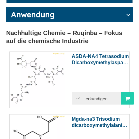
Anwendung
Nachhaltige Chemie – Ruqinba – Fokus
auf die chemische Industrie
ASDA-NA4 Tetrasodium
Dicarboxymethylaspartat
34612-80-1
erkundigen
Mgda-na3 Trisodium
dicarboxymethylalaninat
164462-16-2