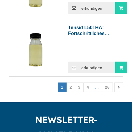
erkundigen
Tensid L501HA:
Fortschrittliches
schaumarmes Tensid
für die präzise
Sprühreinigung
erkundigen
1
2
3
4
...
26
NEWSLETTER-