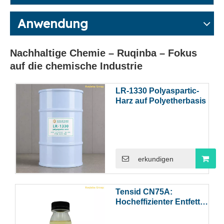
Anwendung
Nachhaltige Chemie – Ruqinba – Fokus
auf die chemische Industrie
LR-1330 Polyaspartic-
Harz auf Polyetherbasis
erkundigen
Tensid CN75A:
Hocheffizienter Entfetter
mit patentiertem
kationischen