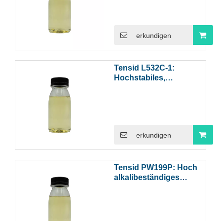
Synergisten
erkundigen
Tensid L532C-1:
Hochstabiles,
schaumarmes Tensid
für die Phosphatierung
und saure Reinigung
erkundigen
Tensid PW199P: Hoch
alkalibeständiges
Tensid für die
elektrolytische
Entfettung