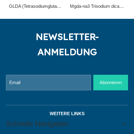
GLDA (Tetrasodiumglutamat -Diacetat) Chelatmittel, um EDTA und NTA zu ersetzen
Mgda-na3 Trisodium dicarboxymethylalaninat 164462-16-2
NEWSLETTER-
ANMELDUNG
Abonnieren
WEITERE LINKS
Schnelle Navigation