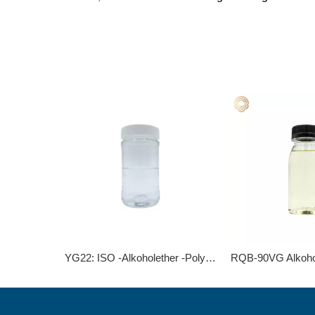
YG22: ISO -Alkoholether -Polyoxyethylen -Ether für vielseitige Anwendungen