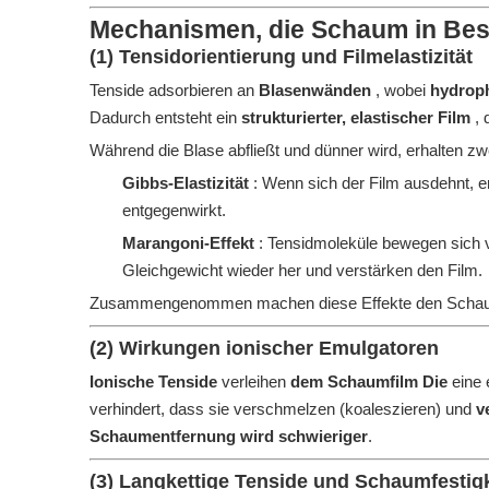
Mechanismen, die Schaum in Bes
(1) Tensidorientierung und Filmelastizität
Tenside adsorbieren an
Blasenwänden
, wobei
hydrop
Dadurch entsteht ein
strukturierter, elastischer Film
, 
Während die Blase abfließt und dünner wird, erhalten zw
Gibbs-Elastizität
: Wenn sich der Film ausdehnt, e
entgegenwirkt.
Marangoni-Effekt
: Tensidmoleküle bewegen sich 
Gleichgewicht wieder her und verstärken den Film.
Zusammengenommen machen diese Effekte den Sch
(2) Wirkungen ionischer Emulgatoren
Ionische Tenside
verleihen
dem Schaumfilm Die
eine 
verhindert, dass sie verschmelzen (koaleszieren) und
v
Schaumentfernung wird schwieriger
.
(3) Langkettige Tenside und Schaumfestigk