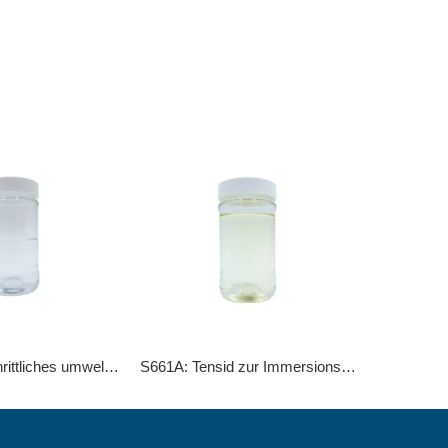
DTL-1: Fortschrittliches umweltfreundliches Tensid zur effizienten Entfettung und Ölentfernung
S661A: Tensid zur Immersionsreinigung mit isomerem Alkohol