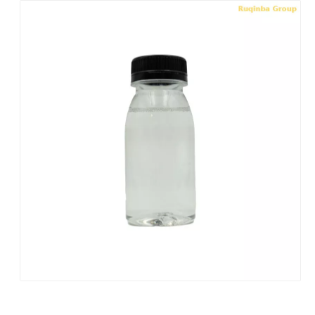
Tensid PW199P: Hoch alkalibeständiges Tensid für die elektrolytische Entfettung
Tensid L501HA: Fortschrittliches schaumarmes Tensid für die präzise Sprühreinigung
erkundigen
erkundigen