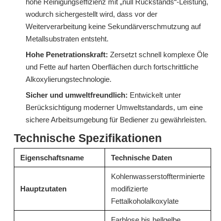
hohe Reinigungseffizienz mit „null Rückstands“-Leistung,
wodurch sichergestellt wird, dass vor der
Weiterverarbeitung keine Sekundärverschmutzung auf
Metallsubstraten entsteht.
Tensid S603EC (C12-C15 isomere Alkoholethoxylate)
9H-LF: Erweiterte Alkoholethercarbonsäure (AEC)
Hohe Penetrationskraft:
Zersetzt schnell komplexe Öle
und Fette auf harten Oberflächen durch fortschrittliche
erkundigen
erkundigen
Alkoxylierungstechnologie.
Sicher und umweltfreundlich:
Entwickelt unter
Berücksichtigung moderner Umweltstandards, um eine
sichere Arbeitsumgebung für Bediener zu gewährleisten.
Technische Spezifikationen
Eigenschaftsname
Technische Daten
Kohlenwasserstoffterminierte
Hauptzutaten
modifizierte
Fettalkoholalkoxylate
T15 Alkalisches Verdickungsmittel für den Bodenreiniger von Töpfen und Pfannen
T02: Hochleistungs-Säureverdicker für Toilettenreiniger und Entkalker 13127-82-7
Farblose bis hellgelbe,