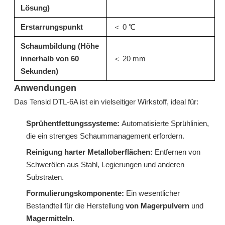
Lösung)
Erstarrungspunkt
＜ 0 ℃
Schaumbildung (Höhe
innerhalb von 60
＜ 20 mm
Sekunden)
Anwendungen
Das Tensid DTL-6A ist ein vielseitiger Wirkstoff, ideal für:
DF06A: Hochleistungsfähiges isomeres Alkoholethoxylat für die industrielle Entfettung und Benetzung
CF05A: Hocheffizienter assoziativer Verdicker für Bleichmittel und stark alkalische Systeme
Sprühentfettungssysteme:
Automatisierte Sprühlinien,
die ein strenges Schaummanagement erfordern.
erkundigen
erkundigen
Reinigung harter Metalloberflächen:
Entfernen von
Schwerölen aus Stahl, Legierungen und anderen
Substraten.
Formulierungskomponente:
Ein wesentlicher
Bestandteil für die Herstellung
von Magerpulvern
und
Magermitteln
.