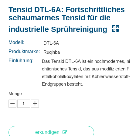
Tensid DTL-6A: Fortschrittliches
schaumarmes Tensid für die
Tensid L501HS: Hochleistungs-Tensid mit geringer Schaumbildung für die industrielle Sprühreinigung
Tensid DTL-5: Fortschrittliches schaumarmes Tensid für die industrielle Sprühreinigung
industrielle Sprühreinigung
erkundigen
erkundigen
Modell:
DTL-6A
Produktmarke:
Ruqinba
Einführung:
Das Tensid DTL-6A ist ein hochmodernes, ni
chtionisches Tensid, das aus modifizierten F
ettalkoholalkoxylaten mit Kohlenwasserstoff-
Endgruppen besteht.
Menge:
Tensid TH12: Hochleistungs-Tensid mit geringer Schaumbildung für beheizte Sprühsysteme
L553A: Hochleistungs-Tensid mit geringer Schaumbildung für die industrielle Sprühreinigung
erkundigen
erkundigen
erkundigen