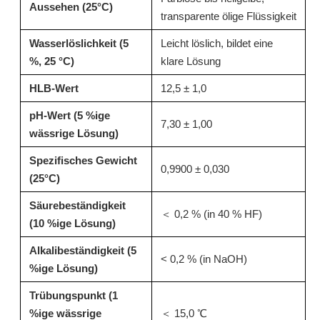
Aussehen (25°C)
transparente ölige Flüssigkeit
erkundigen
erkundigen
Wasserlöslichkeit (5
Leicht löslich, bildet eine
%, 25 °C)
klare Lösung
HLB-Wert
12,5 ± 1,0
pH-Wert (5 %ige
7,30 ± 1,00
wässrige Lösung)
Spezifisches Gewicht
0,9900 ± 0,030
(25°C)
Säurebeständigkeit
＜ 0,2 % (in 40 % HF)
(10 %ige Lösung)
N20: Entfettendes Tensid und isomeres Alkoholethoxylat für Küchenentfetter
LC228A: Hocheffizientes, schaumarmes Tensid für kommerzielle Klarspüler
Alkalibeständigkeit (5
< 0,2 % (in NaOH)
%ige Lösung)
erkundigen
erkundigen
Trübungspunkt (1
%ige wässrige
＜ 15,0 ℃