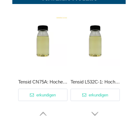
Tensid CN75A: Hocheffizienter Entfetter mit patentiertem kationischen Synergisten
Tensid L532C-1: Hochstabiles, schaumarmes Tensid für die Phosphatierung und saure Reinigung
erkundigen
erkundigen