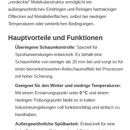
„verdeckte“ Molekularstruktur ermöglicht ein
außergewöhnliches Eindringen und Reinigen hartnäckiger
Ölflecken auf Metalloberflächen, selbst bei niedrigen
Temperaturen oder winterlichen Bedingungen.
Hauptvorteile und Funktionen
Überlegene Schaumkontrolle:
Speziell für
Sprühanwendungen entwickelt. Es behält eine
Tensid S603H (C12-C15 isomere Alkoholethoxylate)
Tensid W772 Spezialisiertes Tensid zur industriellen Wachsentfernung
Schaumhöhe von weniger als 20 mm bei und sorgt so für
einen bemerkenswerten Antischaumeffekt bei Prozessen
erkundigen
erkundigen
mit hoher Scherung.
Geeignet für den Winter und niedrige Temperaturen:
Mit einem Erstarrungspunkt unter
0 °C
und einem
niedrigen Trübungspunkt bleibt es in kalten
Industrieumgebungen voll funktionsfähig und einfach zu
handhaben.
Außergewöhnliche Spülbarkeit:
Entwickelt für eine