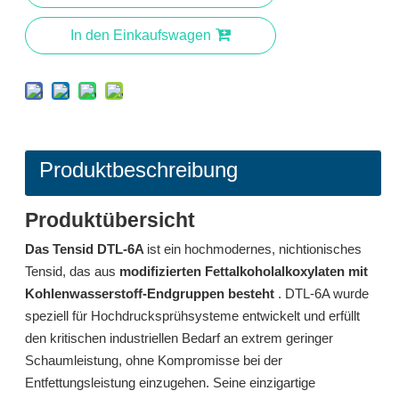
In den Einkaufswagen
Produktbeschreibung
Produktübersicht
Das Tensid DTL-6A
ist ein hochmodernes, nichtionisches
Tensid L532A: Hochleistungs-Tensid mit geringer Schaumbildung für die Sprühreinigung in mehreren Umgebungen
Tensid L714 Extrem schaumarmes Tensid für die Sprühreinigung bei niedrigen Temperaturen
Tensid, das aus
modifizierten Fettalkoholalkoxylaten mit
Kohlenwasserstoff-Endgruppen besteht
. DTL-6A wurde
erkundigen
erkundigen
speziell für Hochdrucksprühsysteme entwickelt und erfüllt
den kritischen industriellen Bedarf an extrem geringer
Schaumleistung, ohne Kompromisse bei der
Entfettungsleistung einzugehen. Seine einzigartige