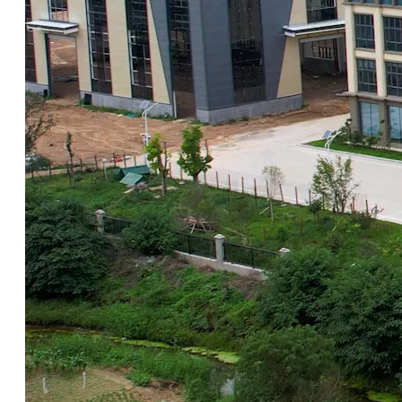
1020 ° C phosphatfreie wasserlösliche Siloxan-Keton-Aluminium-Korrosionsinhibitor
768: Rostschutzmittel für Luftwärmepumpen für Schneidflüssigkeiten/Metallbearbeitungsflüssigkeiten
erkundigen
erkundigen
315: Pentabasische Säure für Metallbearbeitungsflüssigkeiten
315: Pentabasische Säure für Metallbearbeitungsflüssigkeiten
erkundigen
erkundigen