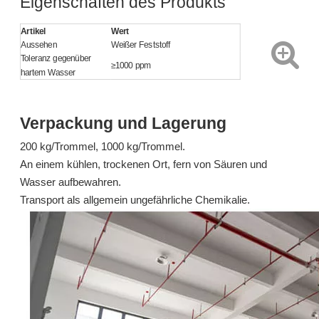
Eigenschaften des Produkts
erkundigen
erkundigen
Artikel
Wert
Aussehen
Weißer Feststoff
Toleranz gegenüber
≥1000 ppm
hartem Wasser
Verpackung und Lagerung
200 kg/Trommel, 1000 kg/Trommel.
An einem kühlen, trockenen Ort, fern von Säuren und
Wasser aufbewahren.
Transport als allgemein ungefährliche Chemikalie.
N-Oleoylsarcosin 110-25-8 Rost-Inhibitor
311: 6-[[(4-Methylphenyl)sulfonyl]amino]hexansäure-Rostschutzmittel für Metallbearbeitungsflüssigkeit/Schneidflüssigkeit
erkundigen
erkundigen