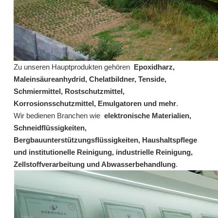
Zu unseren Hauptprodukten gehören
Epoxidharz,
Maleinsäureanhydrid, Chelatbildner, Tenside,
Schmiermittel, Rostschutzmittel,
Korrosionsschutzmittel, Emulgatoren und mehr
.
Wir bedienen Branchen wie
elektronische Materialien,
Schneidflüssigkeiten,
2068: 4-tert-Butylbenzoesäure 98-73-7
311: 6-[[(4-Methylphenyl)sulfonyl]amino]hexansäure-Rostschutzmittel für Metallbearbeitungsflüssigkeit/Schneidflüssigkeit
Bergbauunterstützungsflüssigkeiten, Haushaltspflege
und institutionelle Reinigung, industrielle Reinigung,
erkundigen
erkundigen
Zellstoffverarbeitung und Abwasserbehandlung
.