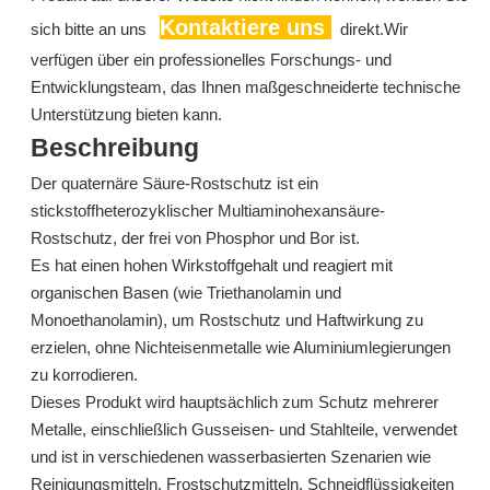
Kontaktiere uns
sich bitte an uns
direkt.Wir
verfügen über ein professionelles Forschungs- und
Entwicklungsteam, das Ihnen maßgeschneiderte technische
Unterstützung bieten kann.
Beschreibung
Der quaternäre Säure-Rostschutz ist ein
stickstoffheterozyklischer Multiaminohexansäure-
T746 basierend auf Dodecenylsuccinsäure -Rost -Inhibitor für hydraulische Öle und Turbinenöle
T746 basierend auf Dodecenylsuccinsäure -Rost -Inhibitor für hydraulische Öle und Turbinenöle
Rostschutz, der frei von Phosphor und Bor ist.
Es hat einen hohen Wirkstoffgehalt und reagiert mit
erkundigen
erkundigen
organischen Basen (wie Triethanolamin und
Monoethanolamin), um Rostschutz und Haftwirkung zu
erzielen, ohne Nichteisenmetalle wie Aluminiumlegierungen
zu korrodieren.
Dieses Produkt wird hauptsächlich zum Schutz mehrerer
Metalle, einschließlich Gusseisen- und Stahlteile, verwendet
und ist in verschiedenen wasserbasierten Szenarien wie
Reinigungsmitteln, Frostschutzmitteln, Schneidflüssigkeiten