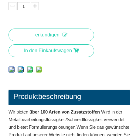
erkundigen
In den Einkaufswagen
2068: 4-tert-Butylbenzoesäure 98-73-7
1020 ° C phosphatfreie wasserlösliche Siloxan-Keton-Aluminium-Korrosionsinhibitor
Produktbeschreibung
erkundigen
erkundigen
Wir bieten
über 100 Arten von Zusatzstoffen
Wird in der
Metallbearbeitungsflüssigkeit/Schneidflüssigkeit verwendet
und bietet Formulierungslösungen.Wenn Sie das gewünschte
Produkt auf unserer Website nicht finden können, wenden Sie