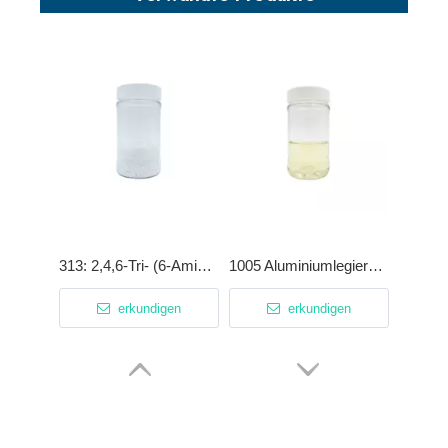
313: 2,4,6-Tri- (6-Aminocaprosäure) -1,3,5-Triazin C21H36N6O6 zum Schneiden von Flüssigkeiten/Metallbearbeitungflüssigkeiten
1005 Aluminiumlegierung Phosphorsäure-Korrosionsinhibitor für vollsynthetisches halbsynthetisches Emulsionsöl
erkundigen
erkundigen