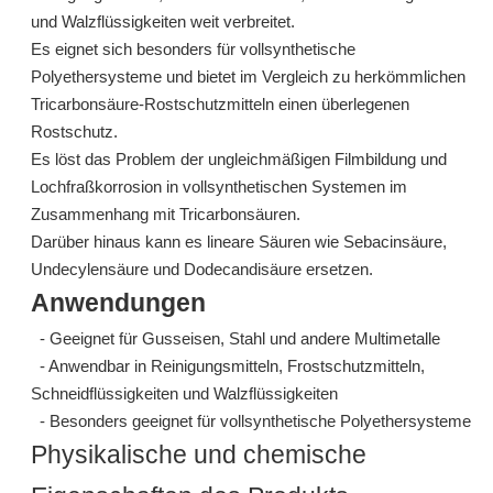
und Walzflüssigkeiten weit verbreitet.
Es eignet sich besonders für vollsynthetische
Polyethersysteme und bietet im Vergleich zu herkömmlichen
Tricarbonsäure-Rostschutzmitteln einen überlegenen
315: Pentabasische Säure für Metallbearbeitungsflüssigkeiten
N-Oleoylsarcosin 110-25-8 Rost-Inhibitor
Rostschutz.
erkundigen
erkundigen
Es löst das Problem der ungleichmäßigen Filmbildung und
Lochfraßkorrosion in vollsynthetischen Systemen im
Zusammenhang mit Tricarbonsäuren.
Darüber hinaus kann es lineare Säuren wie Sebacinsäure,
Undecylensäure und Dodecandisäure ersetzen.
Anwendungen
- Geeignet für Gusseisen, Stahl und andere Multimetalle
- Anwendbar in Reinigungsmitteln, Frostschutzmitteln,
Schneidflüssigkeiten und Walzflüssigkeiten
- Besonders geeignet für vollsynthetische Polyethersysteme
Physikalische und chemische
N-Oleoylsarcosin 110-25-8 Rost-Inhibitor
311: 6-[[(4-Methylphenyl)sulfonyl]amino]hexansäure-Rostschutzmittel für Metallbearbeitungsflüssigkeit/Schneidflüssigkeit