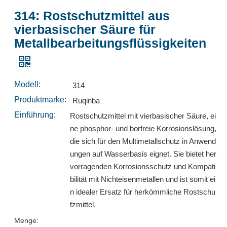
314: Rostschutzmittel aus
vierbasischer Säure für
768: Rostschutzmittel für Luftwärmepumpen für Schneidflüssigkeiten/Metallbearbeitungsflüssigkeiten
768: Rostschutzmittel für Luftwärmepumpen für Schneidflüssigkeiten/Metallbearbeitungsflüssigkeiten
Metallbearbeitungsflüssigkeiten
erkundigen
erkundigen
Modell:
314
Produktmarke:
Ruqinba
Einführung:
Rostschutzmittel mit vierbasischer Säure, ei
ne phosphor- und borfreie Korrosionslösung,
die sich für den Multimetallschutz in Anwend
ungen auf Wasserbasis eignet. Sie bietet her
vorragenden Korrosionsschutz und Kompati
bilität mit Nichteisenmetallen und ist somit ei
n idealer Ersatz für herkömmliche Rostschu
tzmittel.
313: 2,4,6-Tri- (6-Aminocaprosäure) -1,3,5-Triazin C21H36N6O6 zum Schneiden von Flüssigkeiten/Metallbearbeitungflüssigkeiten
2068: 4-tert-Butylbenzoesäure 98-73-7
Menge:
erkundigen
erkundigen