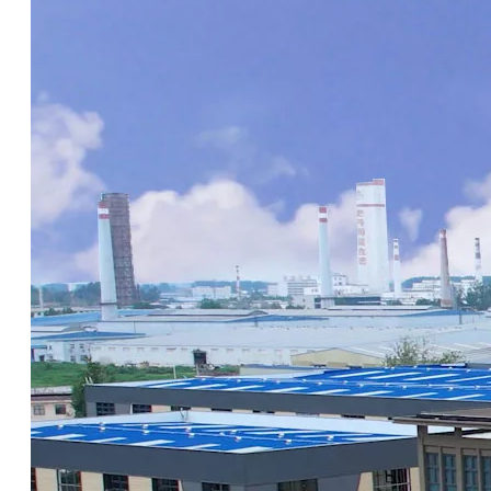
1005 Aluminiumlegierung Phosphorsäure-Korrosionsinhibitor für vollsynthetisches halbsynthetisches Emulsionsöl
1020 ° C phosphatfreie wasserlösliche Siloxan-Keton-Aluminium-Korrosionsinhibitor
erkundigen
erkundigen