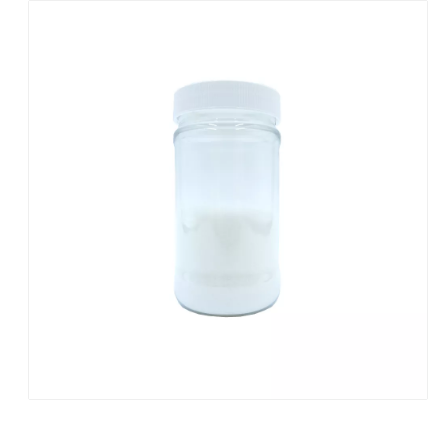
313: 2,4,6-Tri- (6-Aminocaprosäure) -1,3,5-Triazin C21H36N6O6 zum Schneiden von Flüssigkeiten/Metallbearbeitungflüssigkeiten
T746 basierend auf Dodecenylsuccinsäure -Rost -Inhibitor für hydraulische Öle und Turbinenöle
erkundigen
erkundigen