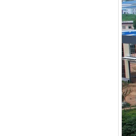
2068: 4-tert-Butylbenzoesäure 98-73-7
erkundigen