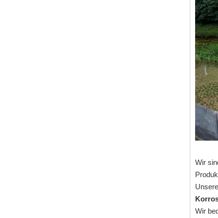
315: Pentabasische Säure für Metallbearbeitungsflüssigkeiten
erkundigen
Wir sin
Produkt
Unsere
Korros
315: Pentabasische Säure für Metallbearbeitungsflüssigkeiten
Wir be