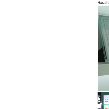
Hausha
erkundigen
314: Rostschutzmittel aus vierbasischer Säure für Metallbearbeitungsflüssigkeiten
erkundigen