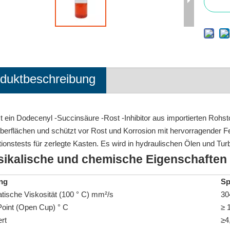
duktbeschreibung
t ein Dodecenyl -Succinsäure -Rost -Inhibitor aus importierten Rohsto
berflächen und schützt vor Rost und Korrosion mit hervorragender Fe
ionstests für zerlegte Kasten. Es wird in hydraulischen Ölen und Turb
sikalische und chemische Eigenschaften
ng
Sp
tische Viskosität (100 ° C) mm²/s
30
Point (Open Cup) ° C
≥ 
rt
≥4