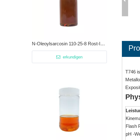
N-Oleoylsarcosin 110-25-8 Rost-Inhibitor
Pro
erkundigen
T746 is
Metallo
Exposit
Phy
Leistu
Kinema
Flash 
pH -We