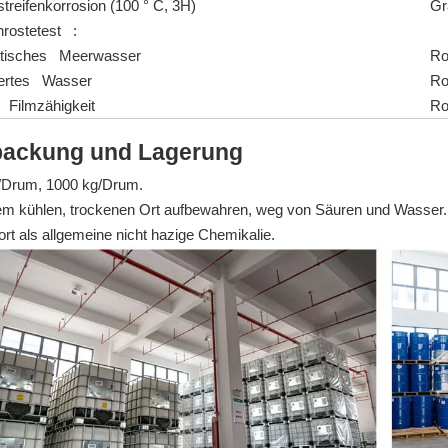
treifenkorrosion (100 ° C, 3H)
Gr
rostetest :
etisches Meerwasser
Ro
liertes Wasser
Ro
 Filmzähigkeit
Ro
packung und Lagerung
/Drum, 1000 kg/Drum.
em kühlen, trockenen Ort aufbewahren, weg von Säuren und Wasser.
rt als allgemeine nicht hazige Chemikalie.