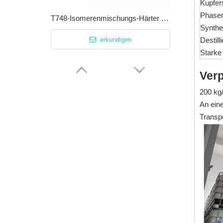
Kupfers
Phasen
T748-Isomerenmischungs-Härter für Epoxidharze, Rostschutzmittel
Synth
erkundigen
Destil
Starke
Ver
200 kg
An ein
Transpo
768: Rostschutzmittel für Luftwärmepumpen für Schneidflüssigkeiten/Metallbearbeitungsflüssigkeiten
erkundigen