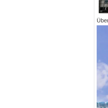
Übe
N-Oleoylsarcosin 110-25-8 Rost-Inhibitor
erkundigen